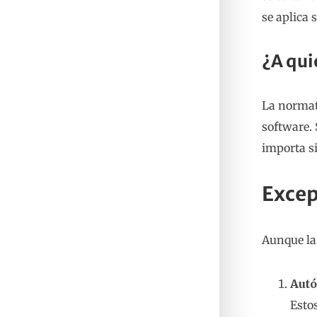
se aplica 
¿A qui
La normat
software. 
importa si
Excep
Aunque la
Autó
Esto