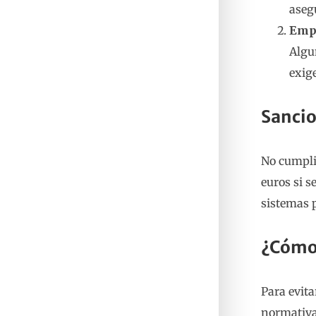
aseg
Emp
Algu
exig
Sanci
No cumpli
euros si s
sistemas 
¿Cómo 
Para evita
normativa.