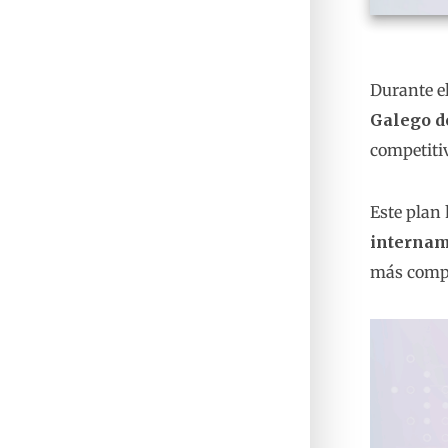
Durante e
Galego d
competitiv
Este plan
internam
más compet