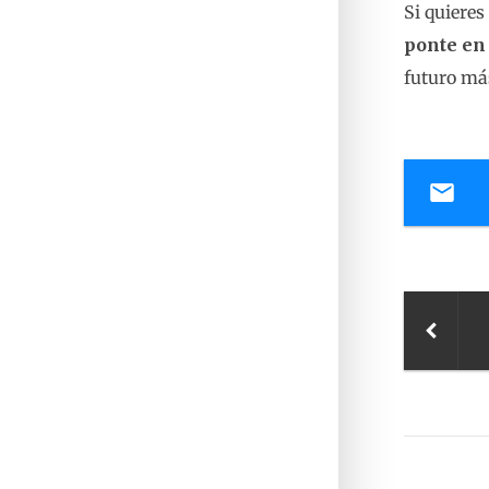
Si quiere
ponte e
futuro más