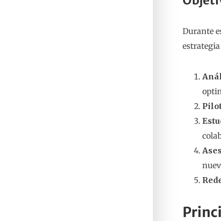
Objeti
Durante e
estrategia
Anál
opti
Pilo
Estu
cola
Ases
nuev
Rede
Princ