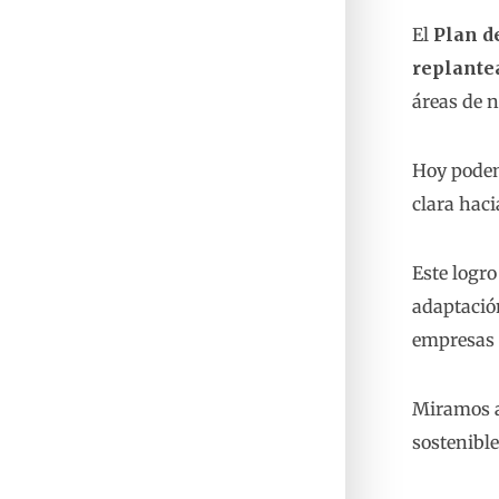
El
Plan d
replantea
áreas de 
Hoy podem
clara haci
Este logr
adaptación
empresas 
Miramos a
sostenibl